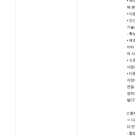
⦁ 
해 
⦁ 
⦁ 
기술
- 
⦁ 
이터
여 
⦁ 드
사업화
⦁ 
각장
전달
장하
발(
□ 
ㅇ 
1) 
- 