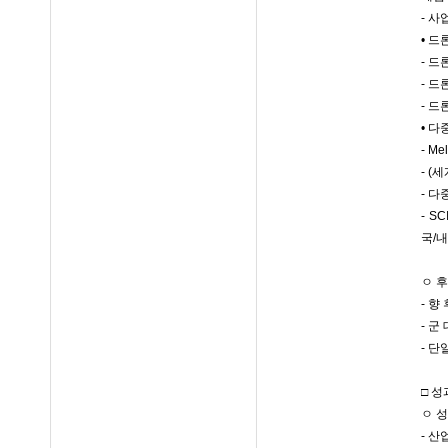
- 사
• 드
- 드
- 
- 
• 
- M
- 
- 
- S
국/내
ㅇ 
- 
- 군
- 
□ 
ㅇ 
- 