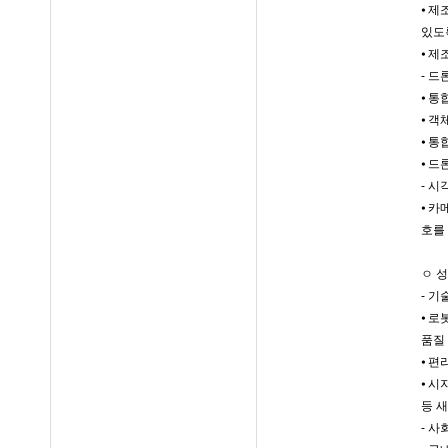
⦁ 
있도
⦁ 
- 드
⦁ 통
⦁ 객
⦁ 
⦁ 드
- 시
⦁ 
호를
ㅇ 
- 기
⦁ 
품질
⦁ 편
⦁ 시
등 
- 