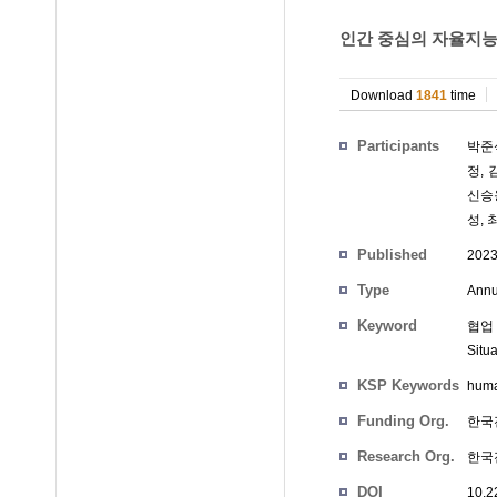
인간 중심의 자율지
Download
1841
time
Participants
박준
정
,
신승
성
,
Published
202
Type
Annu
Keyword
협업 
Situ
KSP Keywords
huma
Funding Org.
한국
Research Org.
한국
DOI
10.2