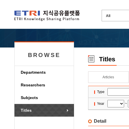
BROWSE
Titles
Departments
Articles
Researchers
Type
Subjects
Year
~
Titles
Detail