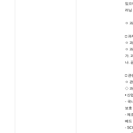
있으
러닝
ㅇ 
□ 
ㅇ 
ㅇ 
가.
나.
□ 
ㅇ 
◇ 
• 
- 
보호
- 
베드
- S